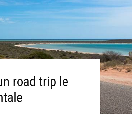
n road trip le
ntale