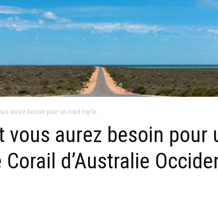
us aurez besoin pour un road trip le...
t vous aurez besoin pour u
 Corail d’Australie Occide